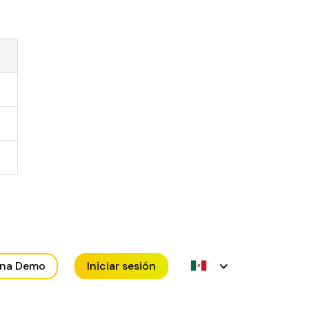
una Demo
Iniciar sesión
es-MX