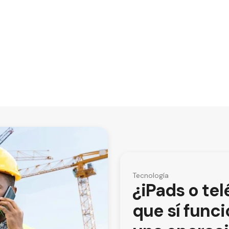
Tecnología
¿iPads o te
que sí func