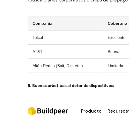
Compañía
Cobertura
Telcel
Excelente
AT&T
Buena
Altán Redes (Bait, Diri, etc.)
Limitada
5. Buenas prácticas al dotar de dispositivos:
• 1 dispositivo por residente o jefe de frente.
• iPad compartido por oficina de obra o PM.
Producto
Recursos
• Apps preinstaladas y bloqueadas.
• Backups automáticos (Drive, iCloud, etc).